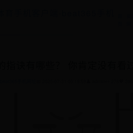
5体育手机客户端-beat365手机
首
英
页
网
的指诀有哪些？ 你肯定没有看
beat365手机网址
📅 2025-07-31 00:19:58
👤 admin
👀 276
💖 396