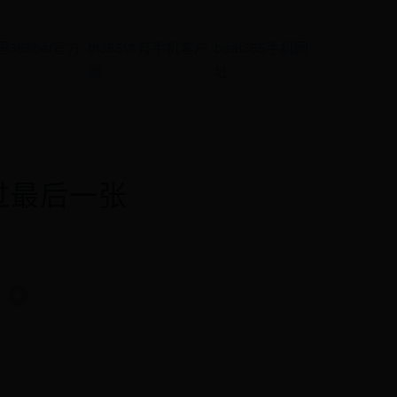
国365bet官方
bt365体育手机客户
beat365手机网
端
址
过最后一张