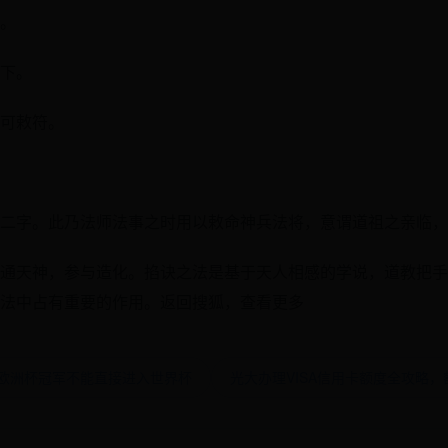
。
下。
可敕符。
二字。此乃法师法事之时用以敕命神兵法将，意谓道祖之亲临，
通天神，参与造化。掐诀之法是基于天人相感的学说，道教把手
法中占有重要的作用。返回搜狐，查看更多
么欧洲杯冠军不能直接进入世界杯
光大办理VISA信用卡额度全攻略，