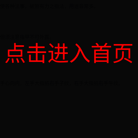
使各种法事，破煞有力之指法，用途非常多。
但须注意指甲不可外露。
点击进入首页
手心向内，左手大指掐右手子纹，右手大指掐右手午纹。