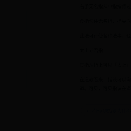
右手无名指从中指指背过
食指勾住无名指，指尖向
此法可行使各种法事，也
太上老君指：
其指从指上可见「太上」
在道教看来，指诀可以沟
道。可见，可见指诀在道
← 若日尼奥抱怨 为什