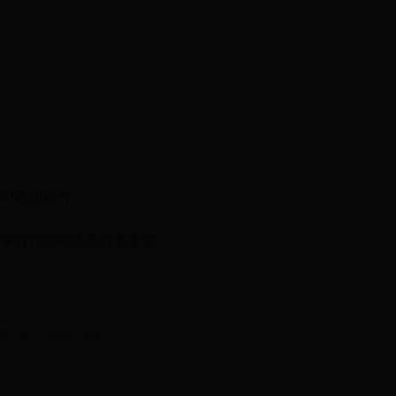
可增加威力。
掌当作通神达灵的重要信
额度是不是越大越好？ →