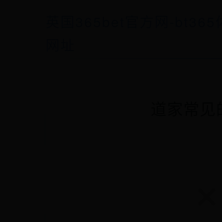
英国365bet官方网-bt36
网址
道家常见