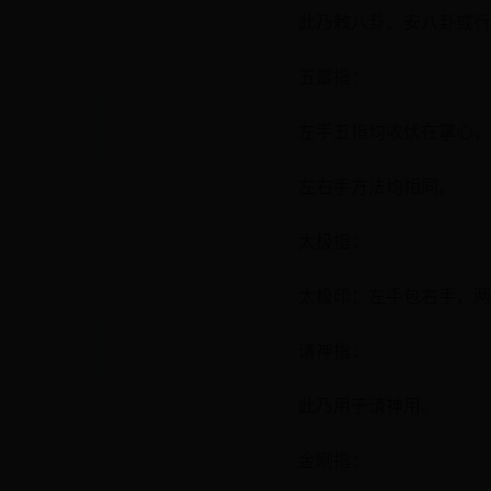
此乃敕八卦、安八卦或行
五雷指：
左手五指均收伏在掌心，
左右手方法均相同。
太极指：
太极印：左手包右手，两
请神指：
此乃用于请神用。
金刚指：