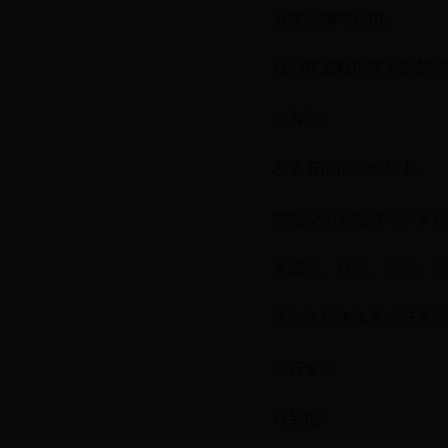
摧伏邪精的作用。
我们在道教中常见到的掐
三清指：
左手五指指尖全朝上。
中指及无名指收弯入掌心
大姆指、食指、小指，各
此指法乃捧净水或符水作
展开全文
八卦指：