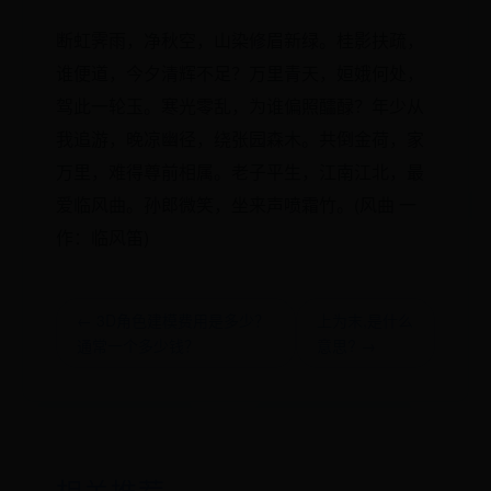
断虹霁雨，净秋空，山染修眉新绿。桂影扶疏，
谁便道，今夕清辉不足？万里青天，姮娥何处，
驾此一轮玉。寒光零乱，为谁偏照醽醁？年少从
我追游，晚凉幽径，绕张园森木。共倒金荷，家
万里，难得尊前相属。老子平生，江南江北，最
爱临风曲。孙郎微笑，坐来声喷霜竹。(风曲 一
作：临风笛)
← 3D角色建模费用是多少？
上为末,是什么
通常一个多少钱？
意思? →
相关推荐