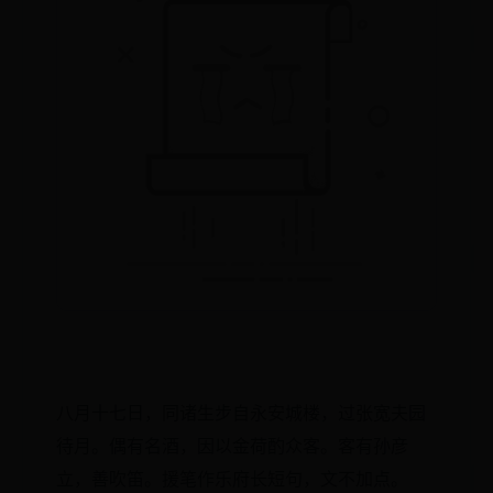
八月十七日，同诸生步自永安城楼，过张宽夫园
待月。偶有名酒，因以金荷酌众客。客有孙彦
立，善吹笛。援笔作乐府长短句，文不加点。