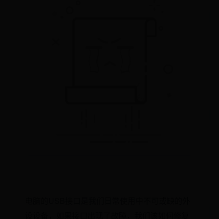
电脑的USB接口是我们日常使用中不可或缺的外
设设备，如果接口出现了故障，我们该如何修复