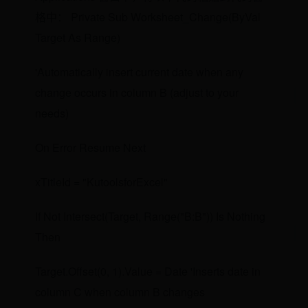
格中： Private Sub Worksheet_Change(ByVal
Target As Range)
'Automatically insert current date when any
change occurs in column B (adjust to your
needs)
On Error Resume Next
xTitleId = "KutoolsforExcel"
If Not Intersect(Target, Range("B:B")) Is Nothing
Then
Target.Offset(0, 1).Value = Date 'Inserts date in
column C when column B changes