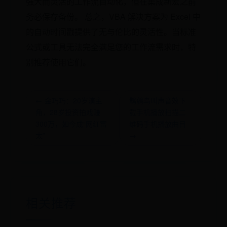
强大而灵活的工作流自动化，但在集成新宏之前
务必保存备份。 总之，VBA 解决方案为 Excel 中
的自动时间戳提供了无与伦比的灵活性。当标准
公式或工具无法完全满足您的工作流需求时，特
别推荐使用它们。
← 金巧巧：20岁演主
鹪鹩鸟叫声音效下
角，28岁投资拍戏赚
载手机播放扫描二
300万，如今成“网红富
维码手机播放曲目
太”
→
相关推荐