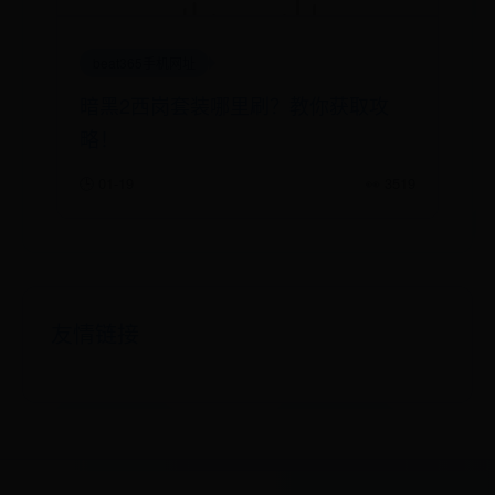
beat365手机网址
暗黑2西岗套装哪里刷？教你获取攻
略！
🕒 01-19
👀 3519
友情链接