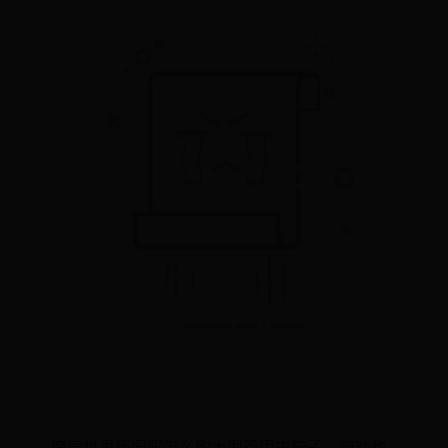
魔兽世界怀旧服怎么刷大型圣甲虫箱子，游戏也