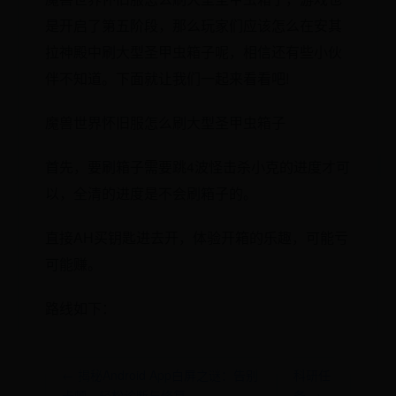
是开启了第五阶段，那么玩家们应该怎么在安其
拉神殿中刷大型圣甲虫箱子呢，相信还有些小伙
伴不知道。下面就让我们一起来看看吧!
魔兽世界怀旧服怎么刷大型圣甲虫箱子
首先，要刷箱子需要跳4波怪击杀小克的进度才可
以，全清的进度是不会刷箱子的。
直接AH买钥匙进去开，体验开箱的乐趣，可能亏
可能赚。
路线如下：
← 揭秘Android App白屏之谜：告别
科研任
卡顿，轻松诊断与修复
务 →