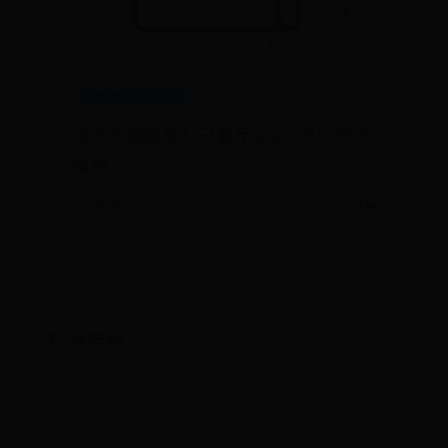
英国365bet官方网
跑步不能瘦腿？只要牢记这3点同样可
瘦腿
🕒 06-29
👀 2034
友情链接