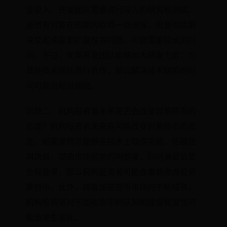
金投入，开发团队需要进行深入的研究和测试。
虽然有可能在短期内取得一些进展，但要彻底解
决交易速度和扩展性等问题，可能需要较长的时
间。不过，如果开发团队能够加大研发力度，与
其他技术团队进行合作，那么解决技术缺陷的时
间可能会相对缩短。
问题二：机构投资者未来是否会改变对莱特币的
态度？机构投资者未来有可能改变对莱特币的态
度。如果莱特币能够在技术上取得突破，拓展应
用场景，提高市场前景的明朗度，同时满足监管
合规要求，那么机构投资者可能会重新考虑投资
莱特币。此外，随着加密货币市场的不断成熟，
机构投资者对于加密货币的认知和接受程度也可
能会发生变化。