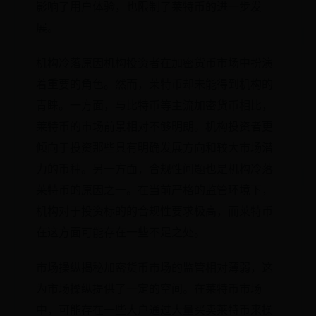
影响了用户体验，也限制了莱特币的进一步发
展。
机构冷落原因机构投资者在加密货币市场中扮演
着重要的角色。然而，莱特币却未能得到机构的
青睐。一方面，与比特币等主流加密货币相比，
莱特币的市场前景相对不够明朗。机构投资者更
倾向于投资那些具有明确发展方向和较大市场潜
力的币种。另一方面，合规性问题也是机构冷落
莱特币的原因之一。在当前严格的监管环境下，
机构对于投资标的的合规性要求极高，而莱特币
在这方面可能存在一些不足之处。
市场操纵揭秘加密货币市场的监管相对薄弱，这
为市场操纵提供了一定的空间。在莱特币市场
中，可能存在一些大户通过大量买卖莱特币来操