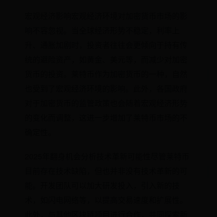
宏观经济影响宏观经济环境对加密货币市场的影
响不容忽视。当全球经济形势不稳定，利率上
升、通胀加剧时，投资者往往会更倾向于持有传
统的避险资产，如黄金、美元等，而减少对加密
货币的投资。莱特币作为加密货币的一种，自然
也受到了宏观经济环境的影响。此外，各国政府
对于加密货币的监管政策也会随着宏观经济形势
的变化而调整，这进一步增加了莱特币市场的不
确定性。
2025年翻身机会分析技术革新可能性尽管莱特币
目前存在技术缺陷，但也并非没有技术革新的可
能。开发团队可以加大研发投入，引入新的技
术，如闪电网络等，以提高交易速度和扩展性。
此外，与其他区块链项目进行合作，共同探索新