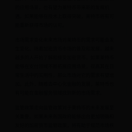
的应用场景，也有望为莱特币带来新的发展机
遇。如果能够在技术上取得突破，莱特币将有可
能重新获得市场的认可。
市场需求变化未来市场对莱特币的需求可能会发
生变化。随着加密货币市场的普及和发展，越来
越多的人开始了解和接受加密货币。如果莱特币
能够在支付领域不断拓展应用场景，提高其在日
常生活中的实用性，那么市场对它的需求有望增
加。此外，随着去中心化金融的发展，莱特币也
有可能在金融服务领域找到新的市场需求。
监管政策走向监管政策对于莱特币的未来发展至
关重要。如果未来各国政府能够出台更加明确和
友好的加密货币监管政策，将有助于规范市场秩