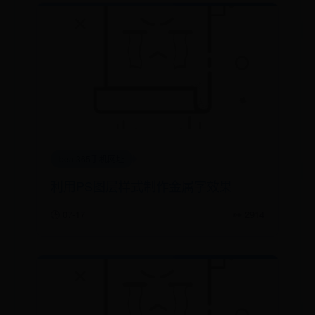
beat365手机网址
利用PS图层样式制作金属字效果
🕒 07-17
👀 2914