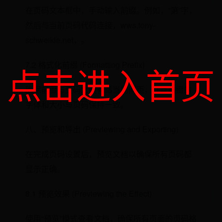
在页码文本框中，手动输入前缀。例如，“第”字，
然后与当前页码代码连接，wws.tony-
schweikle.net，。
7.2 格式化前缀 (Formatting Prefix)
点击进入首页
确保前缀与页码之间有适当的间距，并且前缀的
字体和大小与页码保持一致。
八、预览和导出 (Previewing and Exporting)
在完成页码设置后，预览文档以确保所有页码都
显示正确。
8.1 预览效果 (Previewing the Effect)
使用“预览”模式查看文档，确保所有页面的页码格