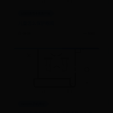
bt365体育手机客户端
儿童怎么保护眼睛
🕒 09-08
👀 5053
beat365手机网址