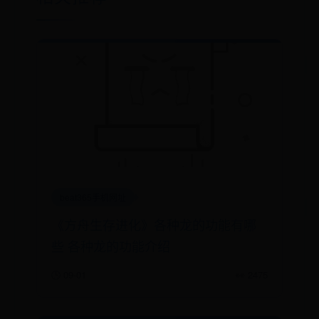
beat365手机网址
《方舟生存进化》各种龙的功能有哪
些 各种龙的功能介绍
🕒 09-01
👀 2475