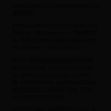
介绍如何设置极路由3，让您可以轻松上手并充分
发挥其性能。
在您打开浏览器并连接到极路由3的网络后，输入
默认IP地址（通常为192.168.1.1）来登录管理界
面。在登录界面中输入默认用户名和密码（通常
为admin/admin），即可进入设置页面。
接下来，您可以根据自己的需求进行各种设置。
比如无线网络设置，您可以修改无线名称和密
码，并进行频段选择和信道调整；安全设置方
面，您可以开启防火墙、MAC地址过滤等功能以
提高网络安全性；另外还有QoS设置、端口映
射、动态DNS等功能可供选择。
在完成所有设置后，请记得保存并应用更改。如