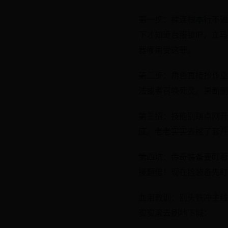
第一步：裸连根本行不通
下才知道台服锁IP，立
器哪用受这罪。
第二步：角色直接抄作业
法或者召唤死灵。果断删
第三招：技能别瞎点刚开
底。老老实实去搜了套开
第四坑：传奇装备要盯着
接翻倍！现在捡装备先盯
血泪教训：别头铁冲主线
实实滚去刷地下城：