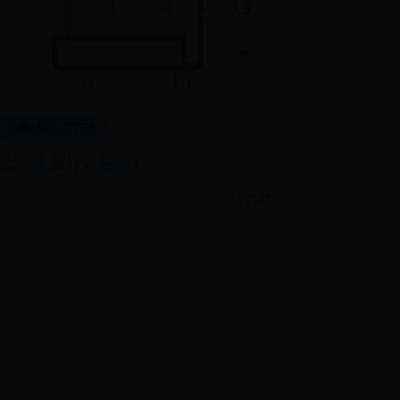
英国365bet官方网
上为末,是什么意思?
🕒 08-02
👀 7548