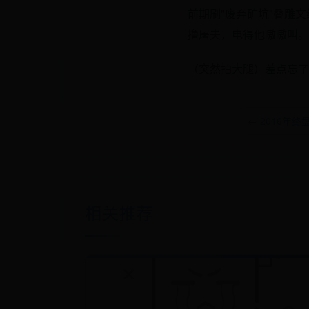
前期刷"废弃矿坑"叠雕
撸屠夫，电得他嗷嗷叫。
（突然拍大腿）差点忘了
← 2016年
相关推荐