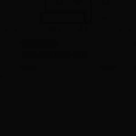
beat365手机网址
芒
苹果手机美颜相机哪个好用
🕒 07-07
👀 8502
6