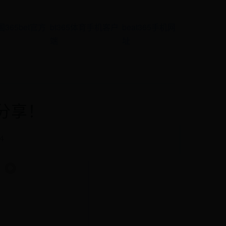
国365bet官方
bt365体育手机客户
beat365手机网
端
址
分享！
54