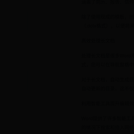
涵盖了简历、报告、信件等
除了使用现成的模板，创
（.dotx格式），以
高效处理长文档
处理长文档是很多Wor
式，您可以在导航窗格中
对于长文档，自动生成目录
自动更新的目录。这不仅
利用智能工具提升编辑效
Word提供了许多智能工
的情况下搜索和插入网络