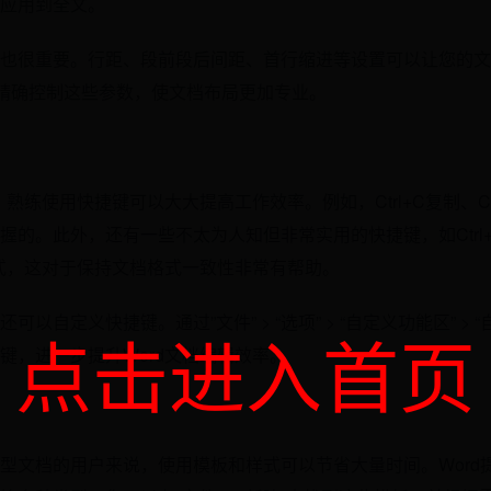
应用到全文。
也很重要。行距、段前段后间距、首行缩进等设置可以让您的文
以精确控制这些参数，使文档布局更加专业。
熟练使用快捷键可以大大提高工作效率。例如，Ctrl+C复制、Ctrl
的。此外，还有一些不太为人知但非常实用的快捷键，如Ctrl+Sh
以粘贴格式，这对于保持文档格式一致性非常有帮助。
以自定义快捷键。通过”文件” > “选项” > “自定义功能区” >
点击进入首页
键，进一步提升Word文档编辑效率。
型文档的用户来说，使用模板和样式可以节省大量时间。Word