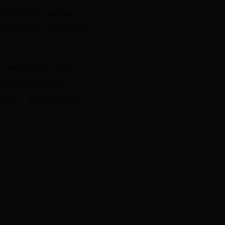
仅支持实时多人协作编
管理文档版本，跟踪修改历
置到高级的智能工具应
如ONES这样的协作平
些技巧，您将能够轻松应
怎么获得 →