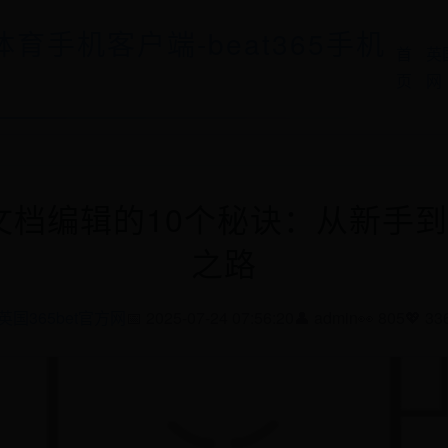
5体育手机客户端-beat365手机
首
英
页
网
d文档编辑的10个秘诀：从新手
之路
英国365bet官方网
📅 2025-07-24 07:56:20
👤 admin
👀 805
💖 33