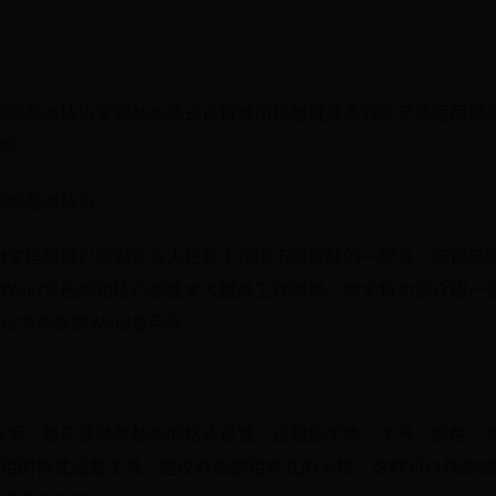
效率的基本技巧掌握基本格式设置善用快捷键提高效率灵活运用模
率
率的基本技巧
rd文档编辑已成为许多人日常工作中不可或缺的一部分。无论是
Word文档编辑技巧都能大大提高工作效率。本文将为您介绍一些
长为熟练的Word使用者。
辑高手，首先要熟悉基本的格式设置。这包括字体、字号、颜色、对
用的格式设置工具。建议养成使用样式的习惯，这样可以快速统