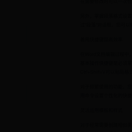
在需要修改时可以一次性
另外，掌握段落格式设置
过”段落”对话框，您可
善用快捷键提高效率
在Word文档编辑过程中，
基本操作快捷键是必须掌握
Ctrl+Shift+V可
对于频繁使用的功能，您还可
用命令设置个性化的快捷
灵活运用模板和样式
对于经常需要创建相似类