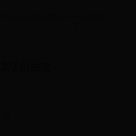
国365bet官方
bt365体育手机客户
beat365手机网
端
址
到高手的蜕变
6