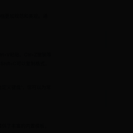
档更加规范和美观。通
+V粘贴、Ctrl+Z撤销等
ift+C可以复制格式，
 “自定义键盘”，您可以为常
提供了丰富的内置模板，