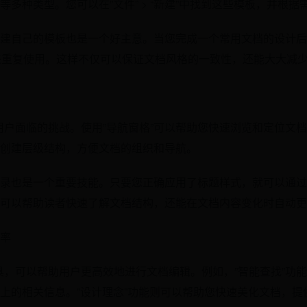
多种类型。您可以在”文件” > “新建”中找到这些模板，并根据
建自己的模板也是一个好主意。当您完成一个常用文档的设计后
便将来重复使用。这样不仅可以保证文档风格的一致性，还能大大减
d用户面临的挑战。使用”导航窗格”可以帮助您快速浏览和定位文
创建层级结构，方便文档的组织和导航。
也是一个重要技能。只要您正确应用了标题样式，就可以通过”引用
可以帮助读者快速了解文档结构，还能在文档内容变化时自动更
率
具，可以帮助用户更高效地进行文档编辑。例如，”智能查找”功能
上的相关信息。”设计理念”功能则可以帮助您快速美化文档，提