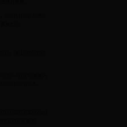
需要进行修改。
，可以将其保存为模板
少重复工作。
档内容。通过应用标题样
” > “目录”轻松插入
新页码和章节信息。
可以让您在不离开Word
供专业的设计建议。