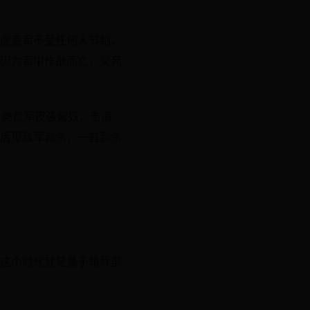
虎贲军不受任何人节制，
因为军中作战而亡，父死
千虎贲军夜袭匈奴，击溃
后见敌军就杀，一直到杀
这个时代就是属于骑兵部