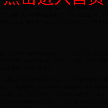
千人左右，作为皇帝的宿卫和仪仗部队，羽林和期门，地位较其
业兵、贵族兵，待遇和郎官的待遇一样。到了东汉时期，“南军”名称
禄勋”下设七署，其中就有两署包括羽林军，具体情况是这样的，羽林
羽林左、右监下属羽林左骑800人、羽林右骑900人，担任宿卫侍
队，因驻守在京师未央宫以北而得名。汉武帝太初元年（公元前1
责京师长安以及周围三辅地区（京兆尹、左冯翊、右扶风）的防
由皇帝指定的将领率北军出征。
了加强中央集权统治和适应连年抗击匈奴、开拓疆域战争的需要
增设了八校尉的官职，即中垒校尉（八校尉之首，掌管北军营垒
步兵校尉（掌上林苑门之屯兵）、越骑校尉（掌由东瓯、闽越、
驻在长水及宣曲的降汉匈奴骑兵）、胡骑校尉（掌屯驻在池阳的