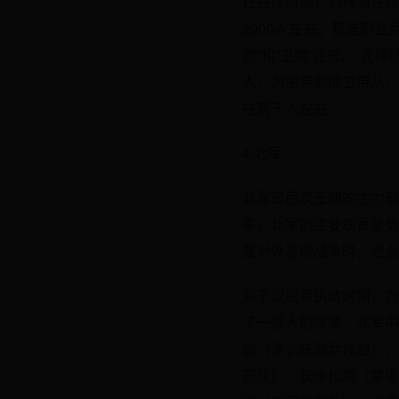
在西汉时期，羽林骑在两
2000人左右，都是职
勋”和“卫尉”还在。“光
人，为皇帝的宿卫侍从；
在两千人左右。
4.北军
北军是西汉王朝的主力部
率。北军的主要职责是负
要对外发动战争时，也会
到了汉武帝执政时期，为
了一番大的改革。北军中
尉（掌训练骑兵作战）、
部队）、长水校尉（掌屯