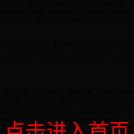
部队得到了飞速的发展，从过去的辅助兵种转变为主力兵种；从
和追击兵团；从数量少比例低转变成数量多比例高。根据历史记
西汉武帝时期则一度高达30%以上，后代的比例虽略有降低，但
了。
两郡为代表的突骑部队，是自西汉武帝时代就有传统的精锐部队
，以及刘秀卓越的政治军事能力，料他将来必成大事，于是带渔
精锐部队的加入，才让刘秀得以在动乱的河北立足，进而扫平四
，俗称建章营，后来改为羽林，取“为国羽翼，如林之盛”的意思
置建章营骑，后更名羽林骑，属光禄勋，又取从军死事之子孙，
就是：汉武帝太初元年(公元前104年)，皇帝设置建章营骑，后
点击进入首页
从为国捐躯的军人子孙中挑选，作为军官，又称为羽林孤儿。