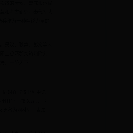
松散的斥候、警戒和运输
载和考古研究，秦代军队
骑兵作为一种精锐力量的
。吴汉、耿弇、彭宠等人
阳上谷两郡突骑归附刘
海，一统天下
，同时在《汉书》中记
养羽林官，教以五兵，号
来又更名为羽林骑，隶属于