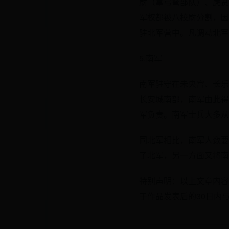
尉（掌弓弩部队）、虎贲
军权都被八校尉分割，因
驻北军营中。凡调动北军
5.南军
南军驻守在未央宫、长乐
长安城南部，南军由此得
军负责。南军士兵大多从
同北军相比，南军人数要
了北军，另一方面又将南
特别声明：以上文章内容
于作品发表后的30日内