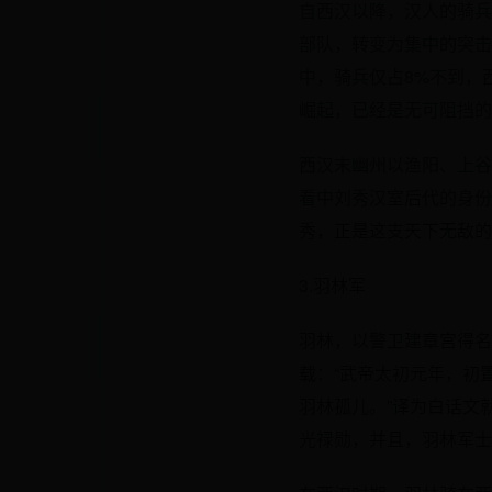
自西汉以降，汉人的骑兵
部队，转变为集中的突击
中，骑兵仅占8%不到，
崛起，已经是无可阻挡的
西汉末幽州以渔阳、上谷
看中刘秀汉室后代的身份
秀，正是这支天下无敌的
3.羽林军
羽林，以警卫建章宫得名
载：“武帝太初元年，初
羽林孤儿。”译为白话文
光禄勋，并且，羽林军士