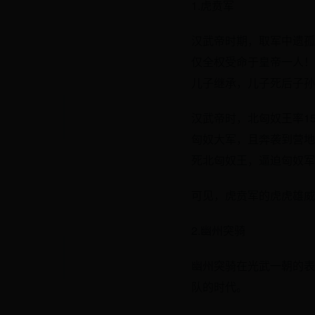
1.虎贲军
汉武帝时期，取军中遗孤
仅全权受命于皇帝一人！
儿子继承，儿子死后子孙
汉武帝时，北匈奴王率1
匈奴大军，且奔袭到营地
死北匈奴王，逼迫匈奴军
可见，虎贲军的虎虎雄威
2.幽州突骑
幽州突骑在光武一朝的表
队的时代。