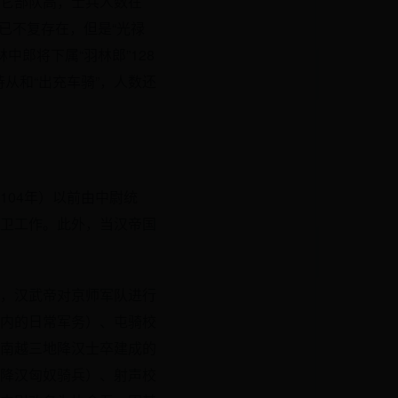
它部队高，士兵人数在
已不复存在，但是“光禄
中郎将下属“羽林郎”128
从和“出充车骑”，人数还
04年）以前由中尉统
卫工作。此外，当汉帝国
，汉武帝对京师军队进行
内的日常军务）、屯骑校
南越三地降汉士卒建成的
降汉匈奴骑兵）、射声校