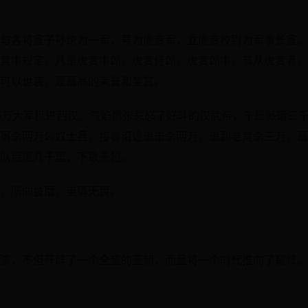
与各将官子孙统为一军，号为虎贲军，立虎贲校尉为军事长官。
其中规定，凡是虎贲中郎，虎贲侍郎、虎贲郎中、节从虎贲者，
可以世袭，是最高的荣誉和奖赏。
5万大军挺进西汉。气焰嚣张惹怒了好斗的汉武帝，于是派遣三
屠杀两万匈奴士兵，接着沿途追击杀两万，追到老窝杀三万，最
队后退几千里，不敢来犯。
，所向披靡，英勇无畏。
演，不但开辟了一个全盛的王朝，而且将一个时代推向了巅峰。