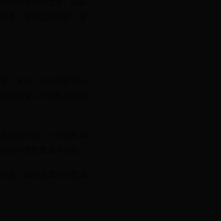
中尉改名为执金吾，因其
使者（又称监军御史）常
率。未央、长乐两宫位于
庙的安全工作也都是由南
改制的时候，一方面扩编
位和待遇都要高于北军。
内容、版权或其它问题请