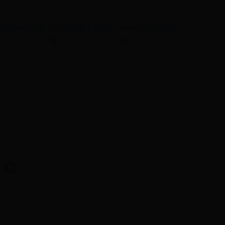
国365bet官方
bt365体育手机客户
beat365手机网
端
址
6