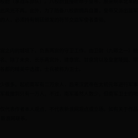
校尉（掌战车部队）。八校尉直接听命于皇帝，原来统率北军的
此风光不再。此外，为了防备八校尉拥兵自重，皇帝又派出监军
的人，必须持有朝廷颁发的符节交监军使者查验。
宫之内的城垣下，负责两宫的守卫工作，由卫尉（九卿之一）统
名。除了未央、长乐两宫外，建章宫、甘泉宫以及皇室陵园、宗
各郡的精英中选拔，士兵被称为卫士。
少很多。起初南军有二万余人，后来汉武帝在太初元年进行军事
军裁撤到只有一万人。不过，南军虽然人数少，但南军卫士的地
仅代表作者本人观点，不代表新浪网观点或立场。如有关于作品
与新浪网联系。