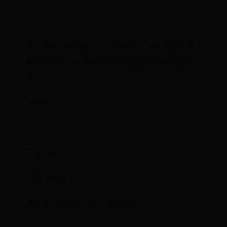
3
皇九子赵构在南京应天（今商丘）匆忙登基，群
臣都期待这个有英武之名的新皇能够率军抵抗
金...
10-22
4
开局一座山
开局一座山
第一千一百七十二话：故地重游