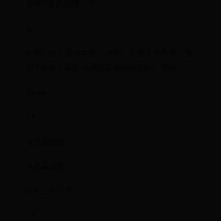
第505话 再相遇（下）
12
妖神一出，谁与争锋？ 这是一个妖灵的世界，融
合了妖灵，就可以成为强大的妖灵师。 因为...
10-19
13
万古最强宗
万古最强宗
464 三分凉薄
13