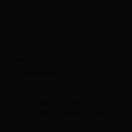
一清。
10-19
15
绝世武神
绝世武神
第1078回 老师到来（2）
15
九霄大陆，武道为尊，弱小的武者，都有千、万
斤巨力，开碑裂石；而强大的武者，可斩断河
流...