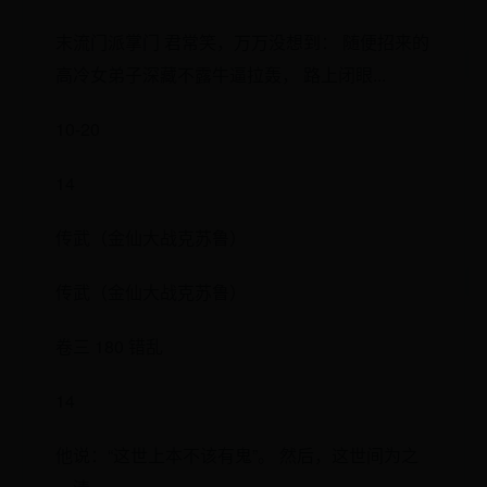
末流门派掌门 君常笑，万万没想到： 随便招来的
高冷女弟子深藏不露牛逼拉轰， 路上闭眼...
10-20
14
传武（金仙大战克苏鲁）
传武（金仙大战克苏鲁）
卷三 180 错乱
14
他说：“这世上本不该有鬼”。 然后，这世间为之