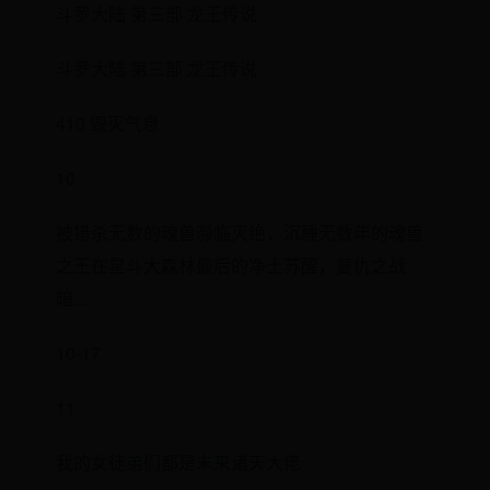
斗罗大陆 第三部 龙王传说
斗罗大陆 第三部 龙王传说
410 毁灭气息
10
被猎杀无数的魂兽濒临灭绝，沉睡无数年的魂兽
之王在星斗大森林最后的净土苏醒，复仇之战
暗...
10-17
11
我的女徒弟们都是未来诸天大佬