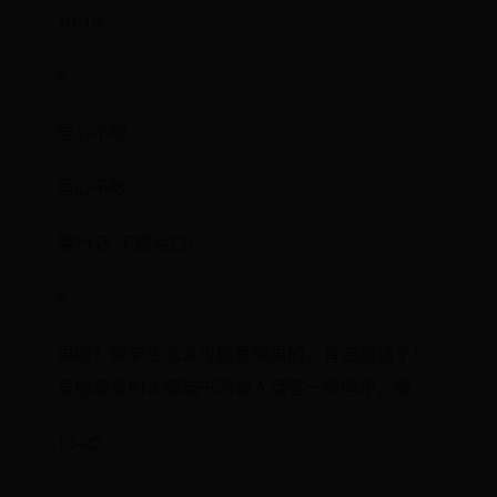
10-19
8
居心不敬
居心不敬
第71话 不留活口！
8
男妃？我学生怎么可能喜欢男的，肯定搞错了！
身份尊贵的太傅陆书羽被人谋害一命呜呼，重...
10-22