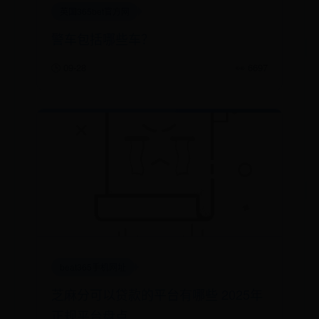
英国365bet官方网
警车包括哪些车？
🕒 09-28
👀 6697
beat365手机网址
芝麻分可以贷款的平台有哪些 2025年
正规平台盘点