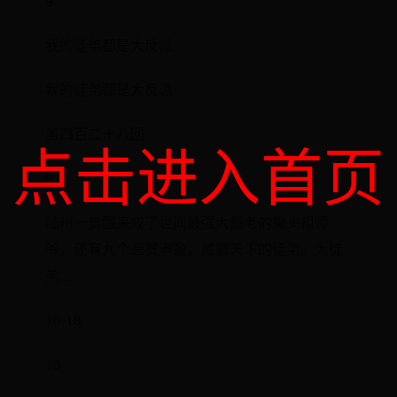
9
我的徒弟都是大反派
我的徒弟都是大反派
第四百二十八回
点击进入首页
9
陆州一觉醒来成了世间最强大最老的魔头祖师
爷，还有九个恶贯满盈，威震天下的徒弟。大徒
弟...
10-18
10