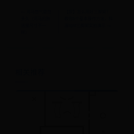
← 河马憋气能憋
【原】怎么用好三脚架？
多久（河马的肺
教你5个基本操作方法，科
活量尺寸不一
漫light三脚架实拍演示 →
样）
相关推荐