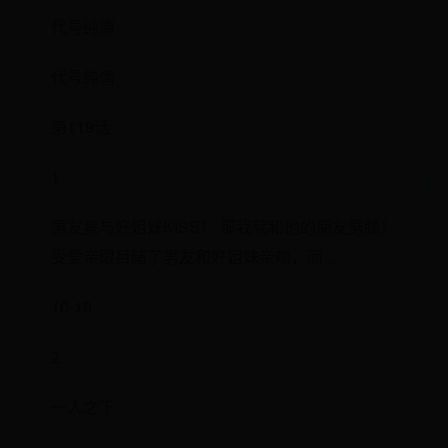
代号纯情
代号纯情
第119话
1
男友竟与好姐妹KISS！ 那我就和他的朋友劈腿！
受爱亲眼目睹了男友和好姐妹亲吻，而...
10-18
2
一人之下