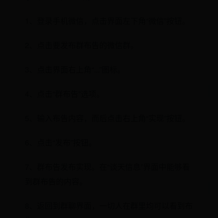
1、登录手机微信，点击界面左下角“微信”按钮。
2、点击要发布群布告的微信群。
3、点击界面右上角“...”图标。
4、点击“群布告”选项。
5、输入布告内容，而后点击右上角“实现”按钮。
6、点击“发布”按钮。
7、群布告发布实现。在“谈天信息”界面中能够看
到群布告的内容。
8、返回到群聊界面，一切人在群里均可以看到布