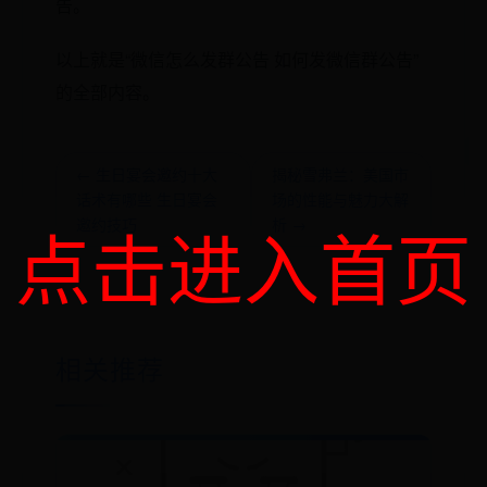
告。
以上就是“微信怎么发群公告 如何发微信群公告”
的全部内容。
← 生日宴会邀约十大
揭秘雪弗兰：美国市
话术有哪些 生日宴会
场的性能与魅力大解
点击进入首页
邀约技巧
析 →
相关推荐