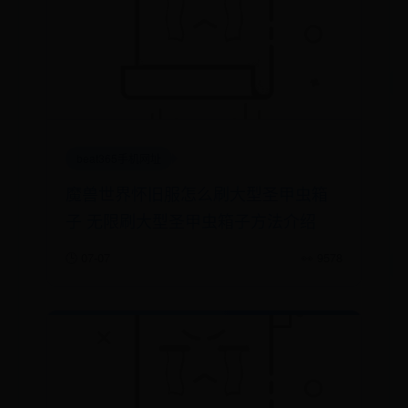
beat365手机网址
魔兽世界怀旧服怎么刷大型圣甲虫箱
子 无限刷大型圣甲虫箱子方法介绍
🕒 07-07
👀 9578