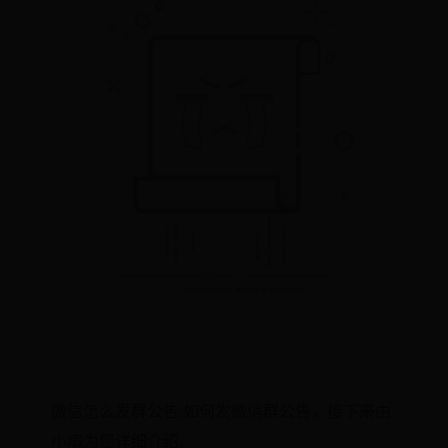
微信怎么发群公告,如何发微信群公告，接下来由
小编为您详细介绍。